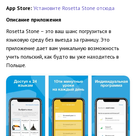
App Store:
Установите Rosetta Stone отсюда
Описание приложения
Rosetta Stone – это ваш шанс погрузиться в
языковую среду без выезда за границу. Это
приложение дает вам уникальную возможность
учить польский, как будто вы уже находитесь в
Польше.