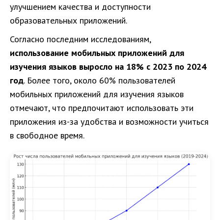
улучшением качества и доступности
образовательных приложений.
Согласно последним исследованиям,
использование мобильных приложений для
изучения языков выросло на 18% с 2023 по 2024
год
. Более того, около 60% пользователей
мобильных приложений для изучения языков
отмечают, что предпочитают использовать эти
приложения из-за удобства и возможности учиться
в свободное время.