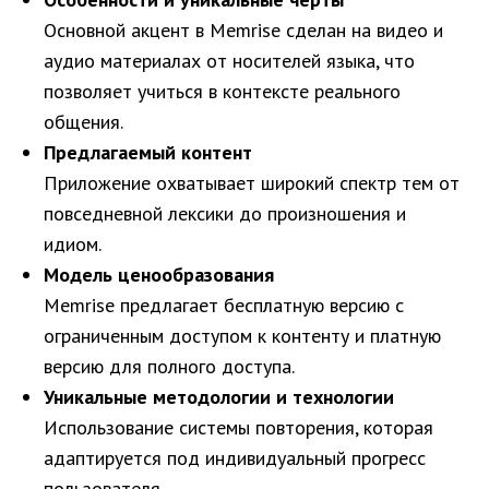
Основной акцент в Memrise сделан на видео и
аудио материалах от носителей языка, что
позволяет учиться в контексте реального
общения.
Предлагаемый контент
Приложение охватывает широкий спектр тем от
повседневной лексики до произношения и
идиом.
Модель ценообразования
Memrise предлагает бесплатную версию с
ограниченным доступом к контенту и платную
версию для полного доступа.
Уникальные методологии и технологии
Использование системы повторения, которая
адаптируется под индивидуальный прогресс
пользователя.