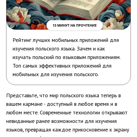
13 МИНУТ НА ПРОЧТЕНИЕ
Рейтинг лучших мобильных приложений для
изучения польского языка. Зачем и как
изучать польский по языковым приложениям.
Топ самых эффективных приложений для
мобильных для изучения польского.
Представьте, что мир польского языка теперь в
вашем кармане - доступный в любое время и в
любом месте. Современные технологии открывают
невиданные ранее возможности для изучения
языков, превращая каждое прикосновение к экрану