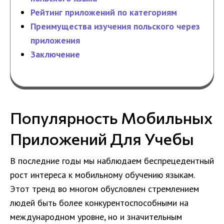
Рейтинг приложений по категориям
Преимущества изучения польского через
приложения
Заключение
Популярность Мобильных
Приложений Для Учебы
В последние годы мы наблюдаем беспрецедентный
рост интереса к мобильному обучению языкам.
Этот тренд во многом обусловлен стремлением
людей быть более конкурентоспособными на
международном уровне, но и значительным