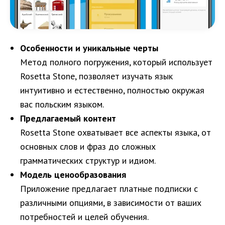
Особенности и уникальные черты
Метод полного погружения, который использует
Rosetta Stone, позволяет изучать язык
интуитивно и естественно, полностью окружая
вас польским языком.
Предлагаемый контент
Rosetta Stone охватывает все аспекты языка, от
основных слов и фраз до сложных
грамматических структур и идиом.
Модель ценообразования
Приложение предлагает платные подписки с
различными опциями, в зависимости от ваших
потребностей и целей обучения.