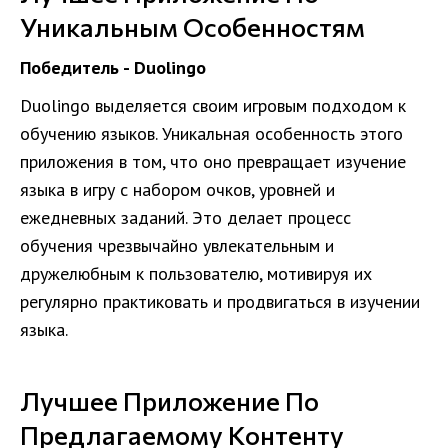
Уникальным Особенностям
Победитель - Duolingo
Duolingo выделяется своим игровым подходом к
обучению языков. Уникальная особенность этого
приложения в том, что оно превращает изучение
языка в игру с набором очков, уровней и
ежедневных заданий. Это делает процесс
обучения чрезвычайно увлекательным и
дружелюбным к пользователю, мотивируя их
регулярно практиковать и продвигаться в изучении
языка.
Лучшее Приложение По
Предлагаемому Контенту