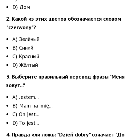
D) Дом
2. Какой из этих цветов обозначается словом
"czerwony"?
A) Зелёный
B) Синий
C) Красный
D) Жёлтый
3. Выберите правильный перевод фразы "Меня
зовут..."
A) Jestem...
B) Mam na imię...
C) On jest...
D) To jest...
4. Правда или ложь: "Dzień dobry" означает "До