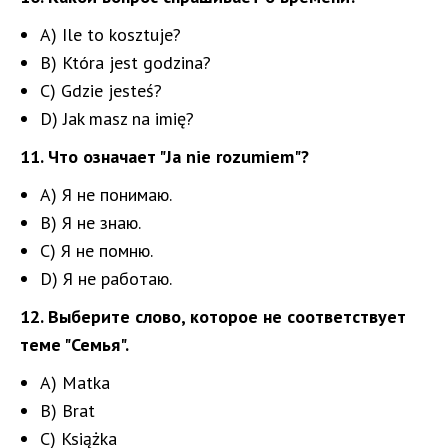
A) Ile to kosztuje?
B) Która jest godzina?
C) Gdzie jesteś?
D) Jak masz na imię?
11. Что означает "Ja nie rozumiem"?
A) Я не понимаю.
B) Я не знаю.
C) Я не помню.
D) Я не работаю.
12. Выберите слово, которое не соответствует
теме "Семья".
A) Matka
B) Brat
C) Książka