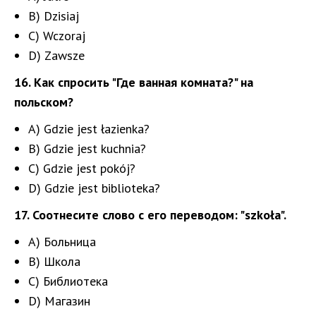
B) Dzisiaj
C) Wczoraj
D) Zawsze
16. Как спросить "Где ванная комната?" на
польском?
A) Gdzie jest łazienka?
B) Gdzie jest kuchnia?
C) Gdzie jest pokój?
D) Gdzie jest biblioteka?
17. Соотнесите слово с его переводом: "szkoła".
A) Больница
B) Школа
C) Библиотека
D) Магазин