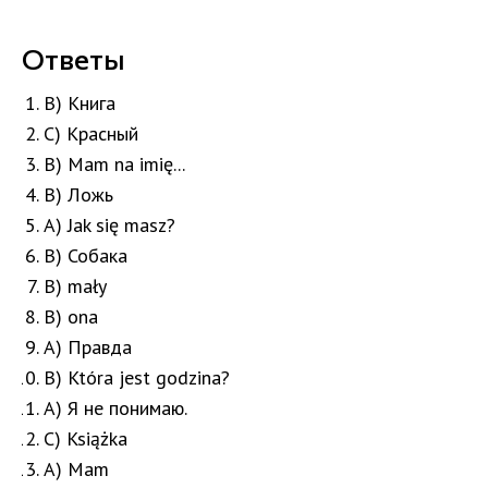
Ответы
B) Книга
C) Красный
B) Mam na imię...
B) Ложь
A) Jak się masz?
B) Собака
B) mały
B) ona
A) Правда
B) Która jest godzina?
A) Я не понимаю.
C) Książka
A) Mam