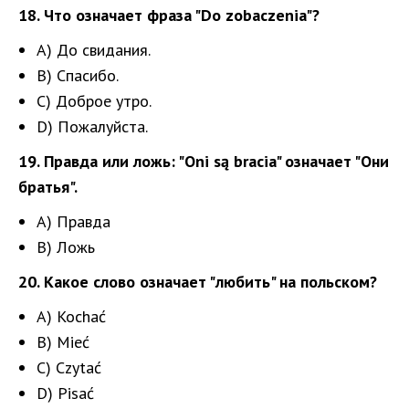
18. Что означает фраза "Do zobaczenia"?
A) До свидания.
B) Спасибо.
C) Доброе утро.
D) Пожалуйста.
19. Правда или ложь: "Oni są bracia" означает "Они
братья".
A) Правда
B) Ложь
20. Какое слово означает "любить" на польском?
A) Kochać
B) Mieć
C) Czytać
D) Pisać