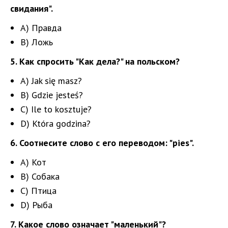
свидания".
A) Правда
B) Ложь
5. Как спросить "Как дела?" на польском?
A) Jak się masz?
B) Gdzie jesteś?
C) Ile to kosztuje?
D) Która godzina?
6. Соотнесите слово с его переводом: "pies".
A) Кот
B) Собака
C) Птица
D) Рыба
7. Какое слово означает "маленький"?