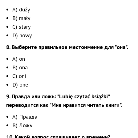
A) duży
B) mały
C) stary
D) nowy
8. Выберите правильное местоимение для "она".
A) on
B) ona
C) oni
D) one
9. Правда или ложь: "Lubię czytać książki"
переводится как "Мне нравится читать книги".
A) Правда
B) Ложь
10. Какой вопрос спрашивает о времени?