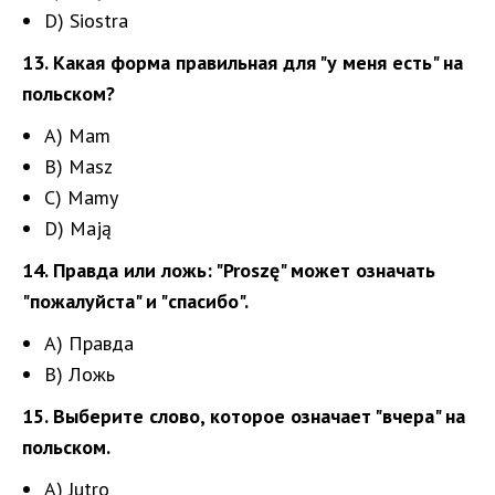
D) Siostra
13. Какая форма правильная для "у меня есть" на
польском?
A) Mam
B) Masz
C) Mamy
D) Mają
14. Правда или ложь: "Proszę" может означать
"пожалуйста" и "спасибо".
A) Правда
B) Ложь
15. Выберите слово, которое означает "вчера" на
польском.
A) Jutro